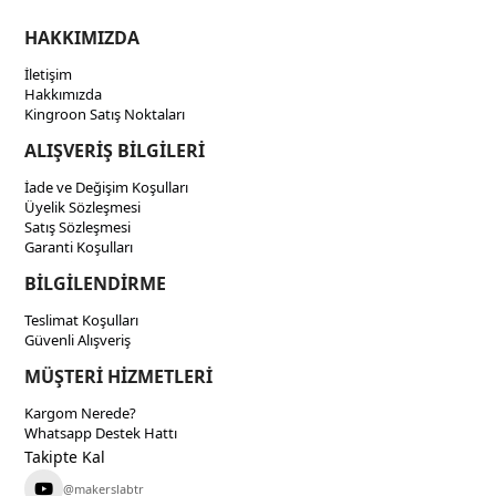
HAKKIMIZDA
İletişim
Hakkımızda
Kingroon Satış Noktaları
ALIŞVERİŞ BİLGİLERİ
İade ve Değişim Koşulları
Üyelik Sözleşmesi
Satış Sözleşmesi
Garanti Koşulları
BİLGİLENDİRME
Teslimat Koşulları
Güvenli Alışveriş
MÜŞTERİ HİZMETLERİ
Kargom Nerede?
Whatsapp Destek Hattı
Takipte Kal
@makerslabtr