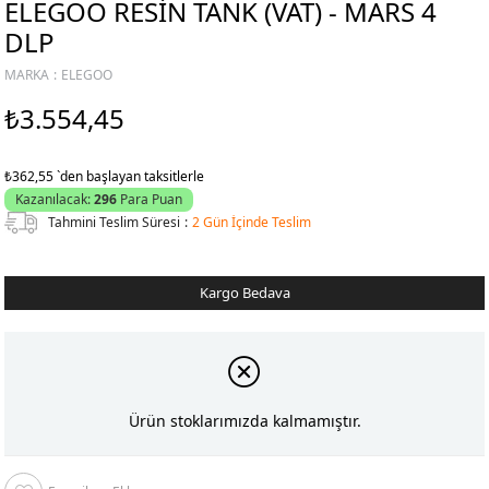
ELEGOO RESIN TANK (VAT) - MARS 4
DLP
MARKA
:
ELEGOO
₺3.554,45
₺362,55
`den başlayan taksitlerle
Kazanılacak:
296
Para Puan
Tahmini Teslim Süresi
:
2 Gün İçinde Teslim
Kargo Bedava
Ürün stoklarımızda kalmamıştır.