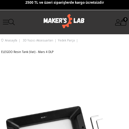
2500 TL ve üzeri siparişlerde kargo ücretsizdir
0
Anasayfa
3D Yazıcı Aksesuarları
Yedek Parça
ELEGOO Resin Tank (Vat) - Mars 4 DLP