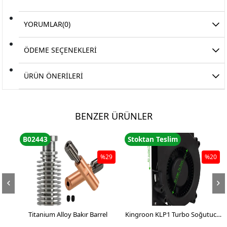
YORUMLAR
(0)
ÖDEME SEÇENEKLERI
ÜRÜN ÖNERILERI
BENZER ÜRÜNLER
B02443
Stoktan Teslim
Sto
%29
%20
Titanium Alloy Bakır Barrel
Kingroon KLP1 Turbo Soğutucu
3D Y
Fan 12032