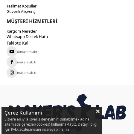
Teslimat Koşulları
Güvenli Alışveriş
MÜŞTERİ HİZMETLERİ
Kargom Nerede?
Whatsapp Destek Hattı
Takipte Kal
@makerslabtr
makerslab.tr
makerslab.tr
Çerez Kullanımı
Sizlere en iyi alışveriş deneyimini sunabilmek adına
sitemizde çerezler(cookies) kullanmaktayız. Detaylı bilgi
için Kvkk sözleşmesini inceleyebilirsiniz.