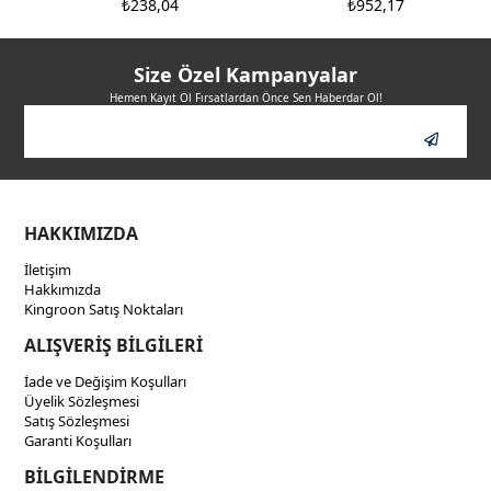
₺238,04
₺952,17
₺333,26
₺1.190,21
Size Özel Kampanyalar
Hemen Kayıt Ol Fırsatlardan Önce Sen Haberdar Ol!
HAKKIMIZDA
İletişim
Hakkımızda
Kingroon Satış Noktaları
ALIŞVERİŞ BİLGİLERİ
İade ve Değişim Koşulları
Üyelik Sözleşmesi
Satış Sözleşmesi
Garanti Koşulları
BİLGİLENDİRME