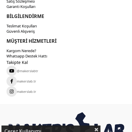
Satış Sözleşmesi
Garanti Koşulları
BİLGİLENDİRME
Teslimat Koşulları
Güvenli Alışveriş
MÜŞTERİ HİZMETLERİ
Kargom Nerede?
Whatsapp Destek Hattı
Takipte Kal
@makerslabtr
makerslab.tr
makerslab.tr
Çerez Kullanımı