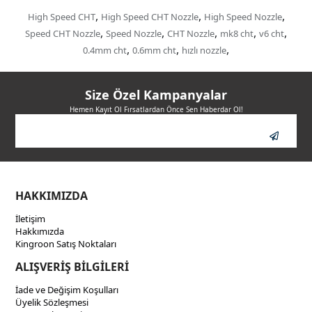
,
,
,
High Speed CHT
High Speed CHT Nozzle
High Speed Nozzle
,
,
,
,
,
Speed CHT Nozzle
Speed Nozzle
CHT Nozzle
mk8 cht
v6 cht
,
,
,
0.4mm cht
0.6mm cht
hızlı nozzle
Size Özel Kampanyalar
Hemen Kayıt Ol Fırsatlardan Önce Sen Haberdar Ol!
HAKKIMIZDA
İletişim
Hakkımızda
Kingroon Satış Noktaları
ALIŞVERİŞ BİLGİLERİ
İade ve Değişim Koşulları
Üyelik Sözleşmesi