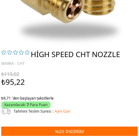
HIGH SPEED CHT NOZZLE
MARKA
:
CHT
₺119,02
₺95,22
₺9,71
`den başlayan taksitlerle
Kazanılacak:
7
Para Puan
Tahmini Teslim Süresi
:
Aynı Gün
%
20
İNDIRIM