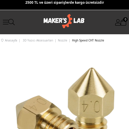
2500 TL ve üzeri siparişlerde kargo ücretsizdir
0
Anasayfa
3D Yazıcı Aksesuarları
Nozzle
High Speed CHT Nozzle