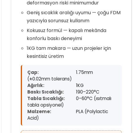
deformasyon riski minimumdur
Geniş sıcaklık aralığı uyumu — çoğu FDM
yazıcıyla sorunsuz kullanım
Kokusuz formül — kapalı mekânda
konforlu baskı deneyimi
1KG tam makara — uzun projeler için
kesintisiz üretim
Çap:
1.75mm
(±0.02mm tolerans)
Ağırlık:
1KG
Baskı Sıcaklığı:
190–220°C
Tabla Sıcaklığı:
0–60°C (ısıtmalı
tabla opsiyonel)
Malzeme:
PLA (Polylactic
Acid)