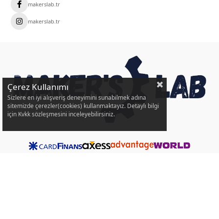
makerslab.tr
makerslab.tr
Çerez Kullanımı
Sizlere en iyi alışveriş deneyimini sunabilmek adına
sitemizde çerezler(cookies) kullanmaktayız. Detaylı bilgi
için Kvkk sözleşmesini inceleyebilirsiniz.