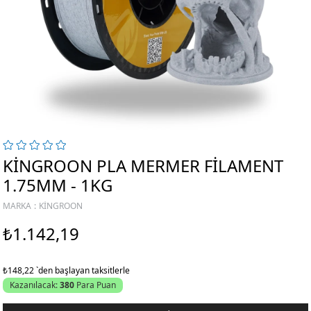
KINGROON PLA MERMER FILAMENT
1.75MM - 1KG
MARKA
:
KINGROON
₺1.142,19
₺148,22
`den başlayan taksitlerle
Kazanılacak:
380
Para Puan