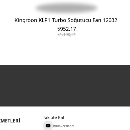
Kingroon KLP1 Turbo Soğutucu Fan 12032
₺952,17
₺1.190,21
Takipte Kal
ZMETLERİ
@makerslabtr