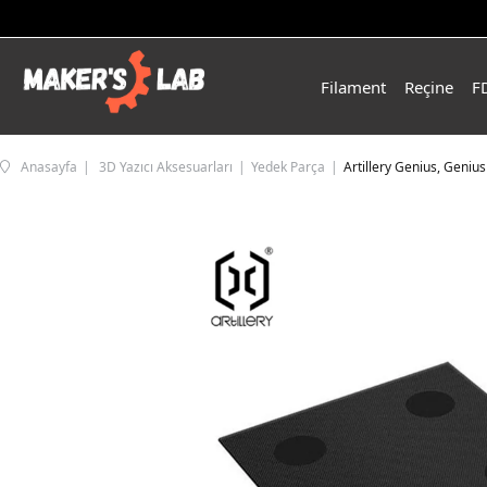
Filament
Reçine
F
Anasayfa
3D Yazıcı Aksesuarları
Yedek Parça
Artillery Genius, Geni