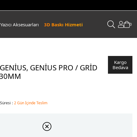
Yazıcı Aksesuarları
3D Baskı Hizmeti
0
Kargo
 GENIUS, GENIUS PRO / GRID
Bedava
230MM
 Süresi
:
2 Gün İçinde Teslim