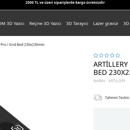
2500 TL ve üzeri siparişlerde kargo ücretsizdir
DM 3D Yazıcı
Reçine 3D Yazıcı
3D Tarayıcı
Lazer gravür
3D 
us Pro / Grid Bed 230x230mm
ARTILLERY
BED 230X
MARKA
:
ARTILLERY
Tahmini Teslim