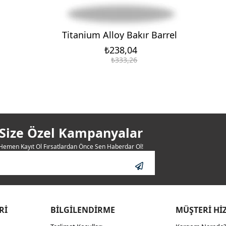
Titanium Alloy Bakır Barrel
₺238,04
₺333,26
Size Özel Kampanyalar
Hemen Kayıt Ol Fırsatlardan Önce Sen Haberdar Ol!
Rİ
BİLGİLENDİRME
MÜŞTERİ Hİ