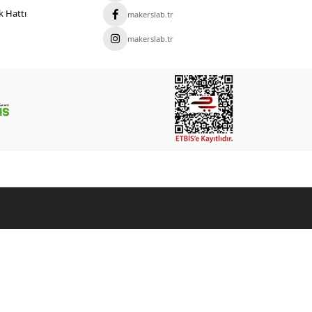
?
 Hattı
makerslab.tr
makerslab.tr