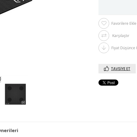
Favorilere Ekle
Karşılaştır
Fiyat Düşünce 
TAVSIYE ET
nerileri