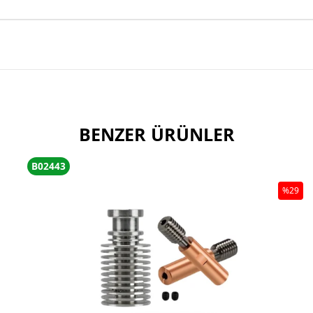
BENZER ÜRÜNLER
B02443
%29