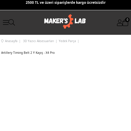
2500 TL ve üzeri siparişlerde kargo ücretsizdir
0
Anasayfa
3D Yazıcı Aksesuarları
Yedek Parça
Artillery Timing Belt 2 Y Kayış - X4 Pro