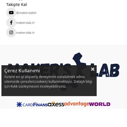
Takipte Kal
@makerslabtr
makerslab.tr
makerslab.tr
Çerez Kullanımı
Sizlere en iyi alışveriş deneyimini sunabilmek adına
sitemizde çerezler(cookies) kullanmaktayız. Detaylı bilgi
için Kvkk sözleşmesini inceleyebilirsiniz.