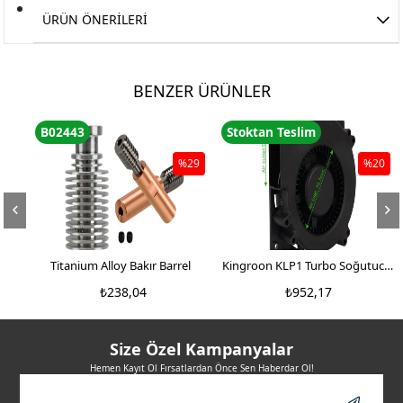
ÜRÜN ÖNERILERI
BENZER ÜRÜNLER
B02443
Stoktan Teslim
%29
%20
rt
Titanium Alloy Bakır Barrel
Kingroon KLP1 Turbo Soğutucu
Fan 12032
₺238,04
₺952,17
₺333,26
₺1.190,21
Size Özel Kampanyalar
Hemen Kayıt Ol Fırsatlardan Önce Sen Haberdar Ol!